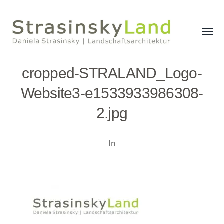
Menü
umsch
StrasinskyLand
cropped-STRALAND_Logo-
Website3-e1533933986308-
2.jpg
In