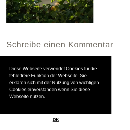
Schreibe einen Kommentar
Diese Webseite verwendet Cookies für die
Du musst
angemeldet
sein, um einen Kommentar
fehlerfreie Funktion der Webseite. Sie
abzugeben.
erklären sich mit der Nutzung von wichtigen
Cookies einverstanden wenn Sie diese
Webseite nutzen.
© 2026
StrasinskyLand
Ein Theme von
Anders Norén
OK