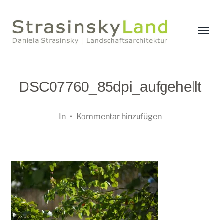
Menü
umsch
StrasinskyLand
DSC07760_85dpi_aufgehellt
In
•
Kommentar hinzufügen