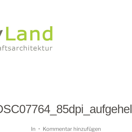
DSC07764_85dpi_aufgehell
In
•
Kommentar hinzufügen