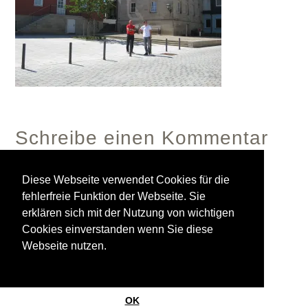
Schreibe einen Kommentar
Diese Webseite verwendet Cookies für die
fehlerfreie Funktion der Webseite. Sie
Du musst
angemeldet
sein, um einen Kommentar
erklären sich mit der Nutzung von wichtigen
abzugeben.
Cookies einverstanden wenn Sie diese
Webseite nutzen.
© 2026
StrasinskyLand
Ein Theme von
Anders Norén
OK