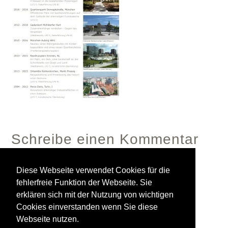
Schreibe einen Kommentar
Diese Webseite verwendet Cookies für die
fehlerfreie Funktion der Webseite. Sie
Du musst
angemeldet
sein, um einen Kommentar
erklären sich mit der Nutzung von wichtigen
abzugeben.
Cookies einverstanden wenn Sie diese
Webseite nutzen.