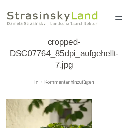
Menü
umsch
StrasinskyLand
cropped-
DSC07764_85dpi_aufgehellt-
7.jpg
In
•
Kommentar hinzufügen