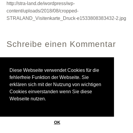
http://stra-land.de/wordpress/wp-
content/uploads/2018/08/cropped-
STRALAND_Visitenkarte_Druck-e1533808383432-2.jpg
Schreibe einen Kommentar
Diese Webseite verwendet Cookies für die
Du musst
angemeldet
sein, um einen Kommentar
fehlerfreie Funktion der Webseite. Sie
abzugeben.
erklären sich mit der Nutzung von wichtigen
Cookies einverstanden wenn Sie diese
Webseite nutzen.
© 2026
StrasinskyLand
Ein Theme von
Anders Norén
OK