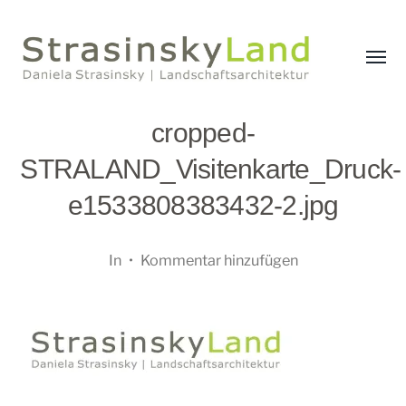
Menü
umsch
StrasinskyLand
cropped-
STRALAND_Visitenkarte_Druck-
e1533808383432-2.jpg
In
•
Kommentar hinzufügen